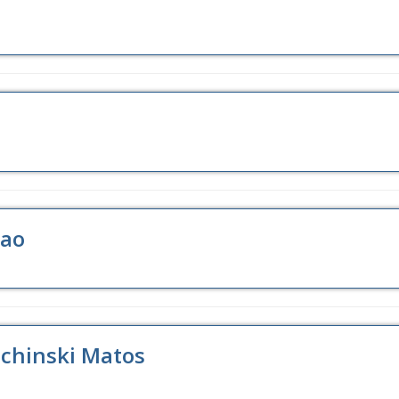
nao
uchinski Matos