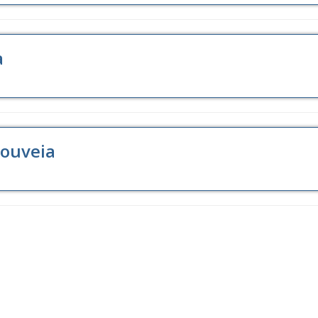
a
ouveia